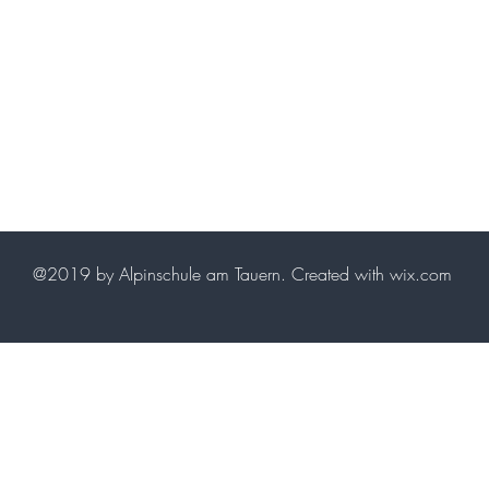
gundula@tackner.at
www.diebergfuehrerin.at
@2019 by Alpinschule am Tauern. Created with wix.com