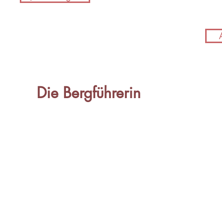
Die Bergführerin
Die Bergführerin
Mag. Gundula Tackner
Sportstraße 12
8785 Hohentauern I Österreich
+43 664 443 23 45