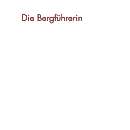
Die Bergführerin
Die Bergführerin
Mag. Gundula Tackner
Sportstraße 12
8785 Hohentauern I Österreich
+43 664 443 23 45
gundula@tackner.at
www.diebergfuehrerin.at